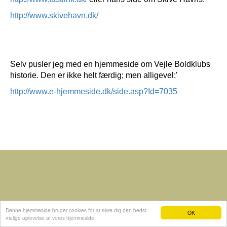
http://www.skivehavn.dk/
Selv pusler jeg med en hjemmeside om Vejle Boldklubs
historie. Den er ikke helt færdig; men alligevel:'
http://www.e-hjemmeside.dk/side.asp?Id=7035
Denne hjemmeside bruger cookies for at sikre dig den bedst
OK
mulige oplevelse af vores hjemmeside.
Hjemmeside fra e-hjemmeside.dk