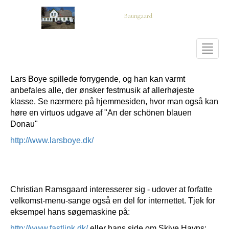
Baungaard
Toggle
naviga
Lars Boye spillede forrygende, og han kan varmt
anbefales alle, der ønsker festmusik af allerhøjeste
klasse. Se nærmere på hjemmesiden, hvor man også kan
høre en virtuos udgave af "An der schönen blauen
Donau"
http://www.larsboye.dk/
Christian Ramsgaard interesserer sig - udover at forfatte
velkomst-menu-sange også en del for internettet. Tjek for
eksempel hans søgemaskine på:
http://www.fastlink.dk/
eller hans side om Skive Havns: